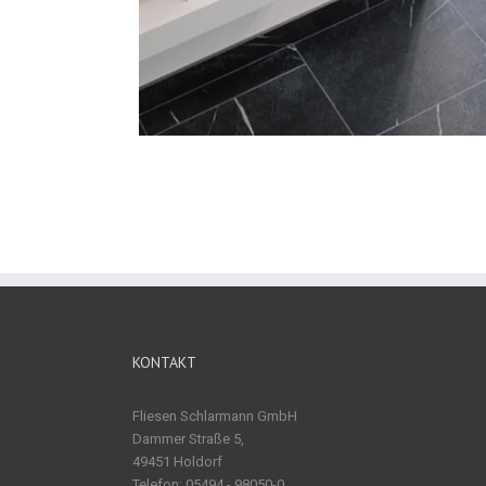
KONTAKT
Fliesen Schlarmann GmbH
Dammer Straße 5,
49451 Holdorf
Telefon: 05494 - 98050-0